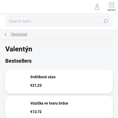
Skip
to
content
Search
Tématické
Valentýn
Bestsellers
Srdíčková váza
€21,23
Vázička ve tvaru Srdce
€12,72