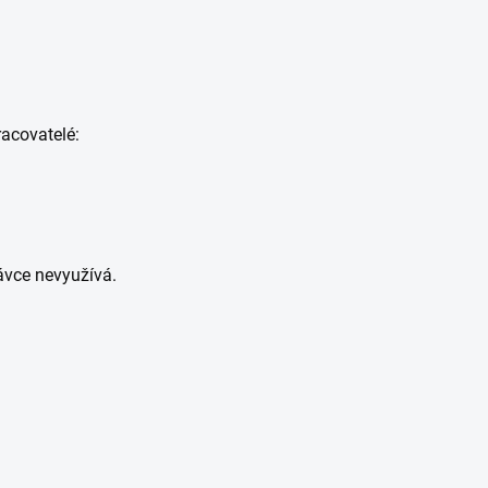
acovatelé:
ávce nevyužívá.