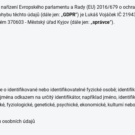
 nařízení Evropského parlamentu a Rady (EU) 2016/679 o ochran
ybu těchto údajů (dále jen: „
GDPR
”) je Lukáš Vojáček IČ
2194
ém 370603 - Městský úřad Kyjov (dále jen: „
správce
“).
 o identifikované nebo identifikovatelné fyzické osobě; identifi
jména odkazem na určitý identifikátor, například jméno, identifika
ké, fyziologické, genetické, psychické, ekonomické, kulturní nebo
u osobních údajů