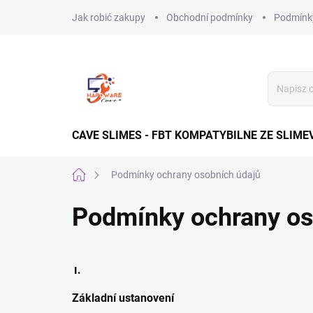
Przejść
Jak robić zakupy
Obchodní podmínky
Podmínky
do
treści
CAVE SLIMES - FBT KOMPATYBILNE ZE SLIME
Home
Podmínky ochrany osobních údajů
Podmínky ochrany os
I.
Základní ustanovení