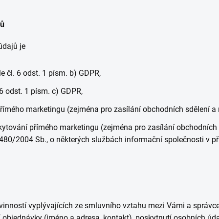
jů
dajů je
 čl. 6 odst. 1 písm. b) GDPR,
 6 odst. 1 písm. c) GDPR,
mého marketingu (zejména pro zasílání obchodních sdělení a ne
tování přímého marketingu (zejména pro zasílání obchodních sdě
 480/2004 Sb., o některých službách informační společnosti v p
ovinností vyplývajících ze smluvního vztahu mezi Vámi a správ
ní objednávky (jméno a adresa, kontakt), poskytnutí osobních ú