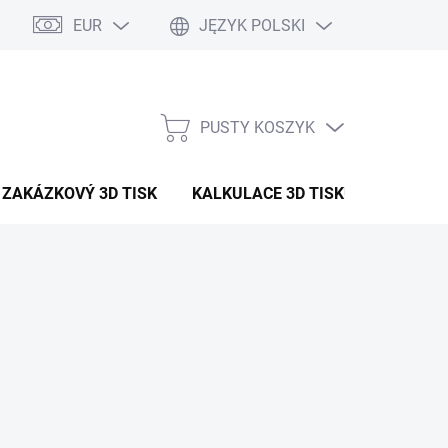
EUR
JĘZYK POLSKI
PUSTY KOSZYK
KOSZYK
ZAKÁZKOVÝ 3D TISK
KALKULACE 3D TISKU
ARTYK