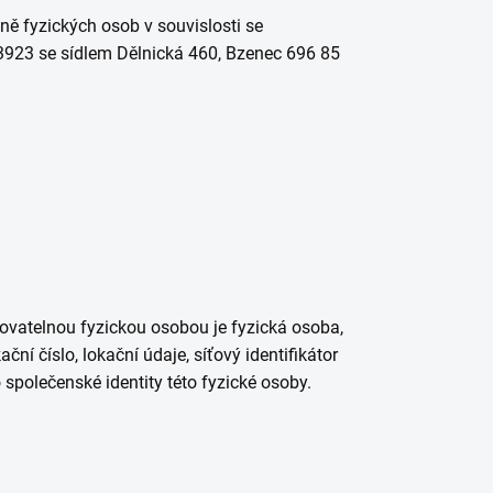
ě fyzických osob v souvislosti se
3923
se sídlem Dělnická 460, Bzenec 696 85
kovatelnou fyzickou osobou je fyzická osoba,
ční číslo, lokační údaje, síťový identifikátor
 společenské identity této fyzické osoby.