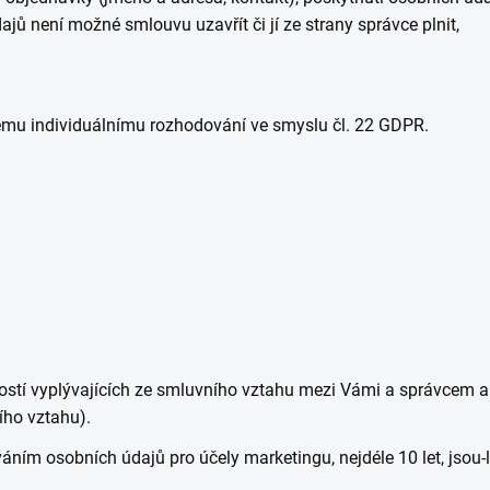
jů není možné smlouvu uzavřít či jí ze strany správce plnit,
kému individuálnímu rozhodování ve smyslu čl. 22 GDPR.
stí vyplývajících ze smluvního vztahu mezi Vámi a správcem a
ího vztahu).
áním osobních údajů pro účely marketingu, nejdéle 10 let, jsou