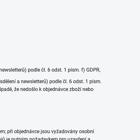
wsletterů) podle čl. 6 odst. 1 písm. f) GDPR,
lení a newsletterů) podle čl. 6 odst. 1 písm.
řípadě, že nedošlo k objednávce zboží nebo
cem; při objednávce jsou vyžadovány osobní
dajů je nutným požadavkem pro uzavření a