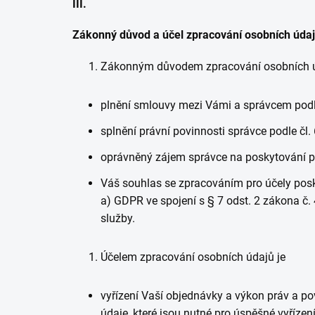
III.
Zákonný důvod a účel zpracování osobních úda
Zákonným důvodem zpracování osobních ú
plnění smlouvy mezi Vámi a správcem podle
splnění právní povinnosti správce podle čl.
oprávněný zájem správce na poskytování pří
Váš souhlas se zpracováním pro účely posky
a) GDPR ve spojení s § 7 odst. 2 zákona č.
služby.
Účelem zpracování osobních údajů je
vyřízení Vaší objednávky a výkon práv a p
údaje, které jsou nutné pro úspěšné vyříze