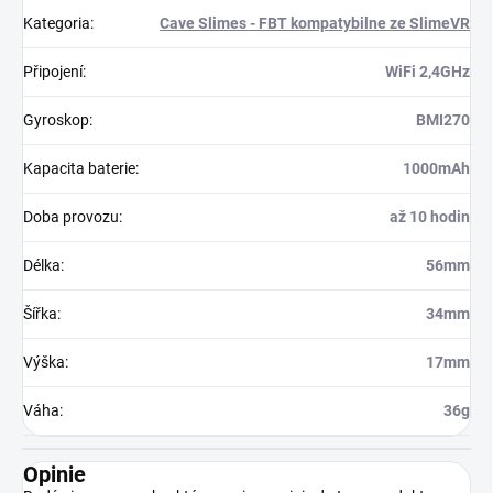
Kategoria
:
Cave Slimes - FBT kompatybilne ze SlimeVR
Připojení
:
WiFi 2,4GHz
Gyroskop
:
BMI270
Kapacita baterie
:
1000mAh
Doba provozu
:
až 10 hodin
Délka
:
56mm
Šířka
:
34mm
Výška
:
17mm
Váha
:
36g
Opinie