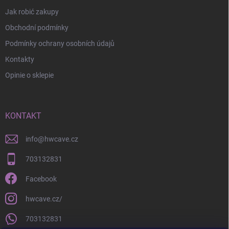
Jak robić zakupy
Obchodní podmínky
Podmínky ochrany osobních údajů
Kontakty
Opinie o sklepie
KONTAKT
info
@
hwcave.cz
703132831
Facebook
hwcave.cz/
703132831