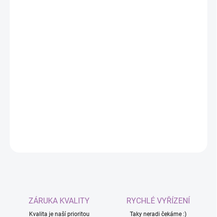
−
+
Dodaj do koszyka
Zapasowa jednostka główna BMI270 do trackerów
kompatybilnych z SlimeVR. Idealne rozwiązanie, jeśli
potrzebujesz wymienić uszkodzony lub zgubiony
tracker ze swojego zestawu.
INFORMACJE SZCZEGÓŁOWE
ZADAJ PYTANIE
ZÁRUKA KVALITY
RYCHLÉ VYŘÍZENÍ
Kvalita je naší prioritou
Taky neradi čekáme :)