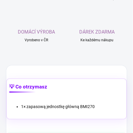
DOMÁCÍ VÝROBA
DÁREK ZDARMA
Vyrobeno v ČR
Ke každému nákupu
💡 Co otrzymasz
1× zapasową jednostkę główną BMI270