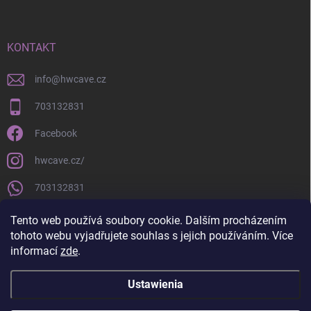
KONTAKT
info
@
hwcave.cz
703132831
Facebook
hwcave.cz/
703132831
https://www.youtube.com/@hardwarecave998
Tento web používá soubory cookie. Dalším procházením
tohoto webu vyjadřujete souhlas s jejich používáním. Více
informací
zde
.
Ustawienia