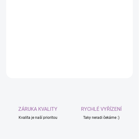
Romantická červená váza, která rozzáří váš domov
svým jedinečným designem. Propracované detaily ve
tvaru srdíček vytváří působivou hru světla a stínů, díky
které se stane nepřehlédnutelným doplňkem vašeho
interiéru.
INFORMACJE SZCZEGÓŁOWE
ZADAJ PYTANIE
ZÁRUKA KVALITY
RYCHLÉ VYŘÍZENÍ
Kvalita je naší prioritou
Taky neradi čekáme :)