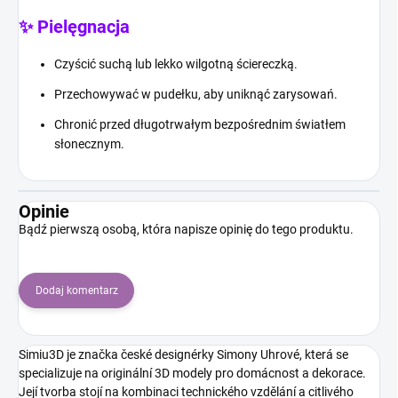
✨ Pielęgnacja
Czyścić suchą lub lekko wilgotną ściereczką.
Przechowywać w pudełku, aby uniknąć zarysowań.
Chronić przed długotrwałym bezpośrednim światłem
słonecznym.
Opinie
Bądź pierwszą osobą, która napisze opinię do tego produktu.
Dodaj komentarz
Simiu3D je značka české designérky Simony Uhrové, která se
specializuje na originální 3D modely pro domácnost a dekorace.
Její tvorba stojí na kombinaci technického vzdělání a citlivého