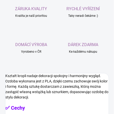
ZÁRUKA KVALITY
RYCHLÉ VYŘÍZENÍ
Kvalita je naší prioritou
Taky neradi čekáme :)
DOMÁCÍ VÝROBA
DÁREK ZDARMA
Vyrobeno v ČR
Ke každému nákupu
Kształt kropli nadaje dekoracji spokojny i harmonijny wygląd.
Ozdoba wykonana jest z PLA, dzięki czemu zachowuje swój kolor
i formę. Każdą sztukę dostarczam z zawieszką, którą można
zastąpić własną wstążką lub sznurkiem, dopasowując ozdobę do
stylu dekoracji.
✅ Cechy