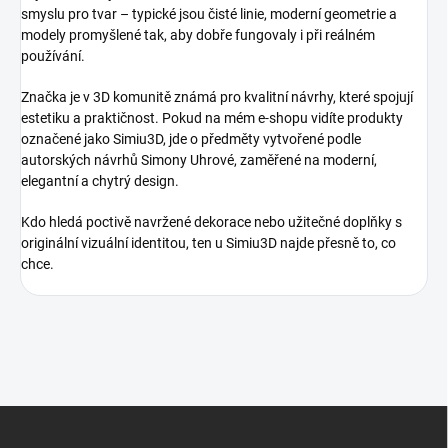
smyslu pro tvar – typické jsou čisté linie, moderní geometrie a
modely promyšlené tak, aby dobře fungovaly i při reálném
používání.
Značka je v 3D komunitě známá pro kvalitní návrhy, které spojují
estetiku a praktičnost. Pokud na mém e-shopu vidíte produkty
označené jako Simiu3D, jde o předměty vytvořené podle
autorských návrhů Simony Uhrové, zaměřené na moderní,
elegantní a chytrý design.
Kdo hledá poctivě navržené dekorace nebo užitečné doplňky s
originální vizuální identitou, ten u Simiu3D najde přesně to, co
chce.
S
t