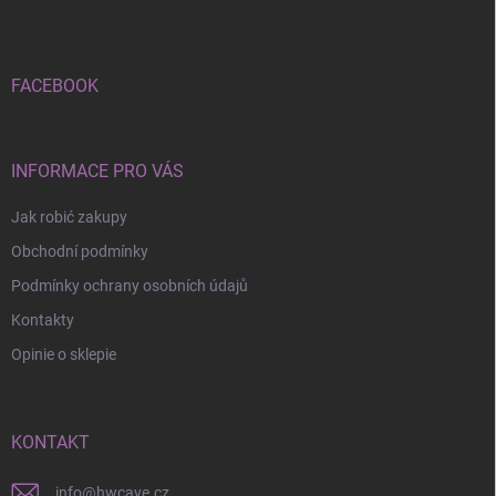
o
p
k
a
FACEBOOK
INFORMACE PRO VÁS
Jak robić zakupy
Obchodní podmínky
Podmínky ochrany osobních údajů
Kontakty
Opinie o sklepie
KONTAKT
info
@
hwcave.cz