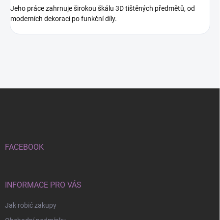
Jeho práce zahrnuje širokou škálu 3D tištěných předmětů, od
moderních dekorací po funkční díly.
S
t
o
p
k
a
FACEBOOK
INFORMACE PRO VÁS
Jak robić zakupy