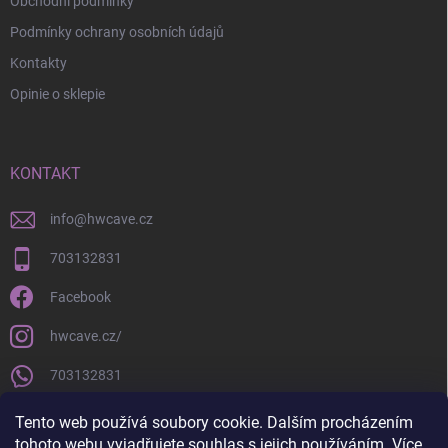
Obchodní podmínky
Podmínky ochrany osobních údajů
Kontakty
Opinie o sklepie
KONTAKT
info
@
hwcave.cz
703132831
Facebook
hwcave.cz/
703132831
https://www.youtube.com/@hardwarecave998
Tento web používá soubory cookie. Dalším procházením
tohoto webu vyjadřujete souhlas s jejich používáním. Více