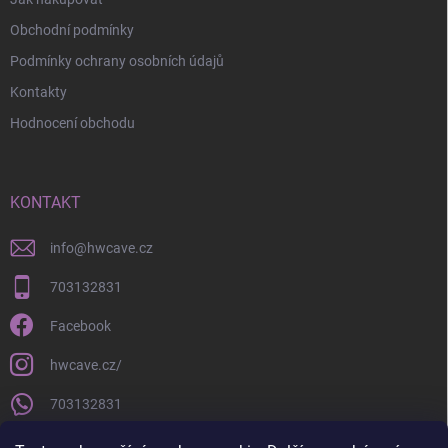
s
u
Obchodní podmínky
Podmínky ochrany osobních údajů
Kontakty
Hodnocení obchodu
KONTAKT
info
@
hwcave.cz
703132831
Facebook
hwcave.cz/
703132831
https://www.youtube.com/@hardwarecave998