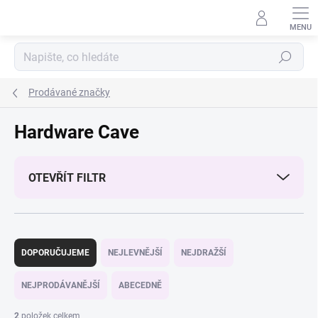
Přejít
na
obsah
Hledat
Prodávané značky
Hardware Cave
OTEVŘÍT FILTR
Ř
a
DOPORUČUJEME
NEJLEVNĚJŠÍ
NEJDRAŽŠÍ
z
e
NEJPRODÁVANĚJŠÍ
ABECEDNĚ
n
í
2
položek celkem