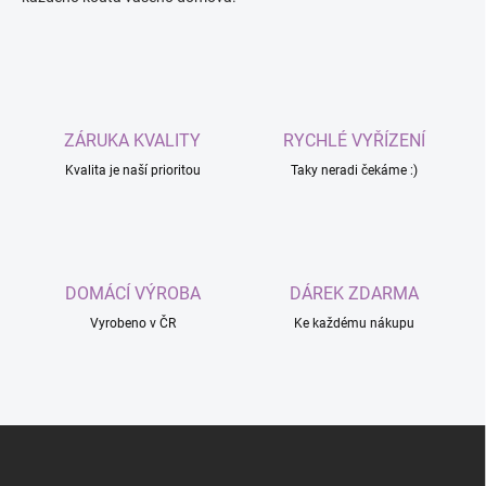
ZÁRUKA KVALITY
RYCHLÉ VYŘÍZENÍ
Kvalita je naší prioritou
Taky neradi čekáme :)
DOMÁCÍ VÝROBA
DÁREK ZDARMA
Vyrobeno v ČR
Ke každému nákupu
Z
á
p