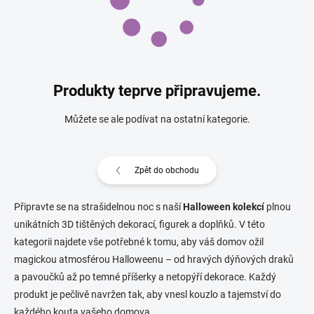
Produkty teprve připravujeme.
Můžete se ale podívat na ostatní kategorie.
Zpět do obchodu
Připravte se na strašidelnou noc s naší
Halloween kolekcí
plnou
unikátních 3D tištěných dekorací, figurek a doplňků. V této
kategorii najdete vše potřebné k tomu, aby váš domov ožil
magickou atmosférou Halloweenu – od hravých dýňových draků
a pavoučků až po temné příšerky a netopýří dekorace. Každý
produkt je pečlivě navržen tak, aby vnesl kouzlo a tajemství do
každého kouta vašeho domova.