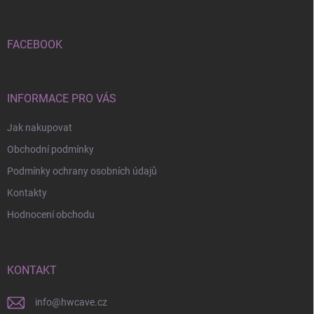
a
t
í
FACEBOOK
INFORMACE PRO VÁS
Jak nakupovat
Obchodní podmínky
Podmínky ochrany osobních údajů
Kontakty
Hodnocení obchodu
KONTAKT
info
@
hwcave.cz