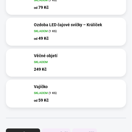
SKLADEM
(1 KS)
79 Kč
od
Ozdoba LED čajové svíčky – Králíček
SKLADEM
(1 KS)
49 Kč
od
Věčné objetí
SKLADEM
249 Kč
Vajíčko
SKLADEM
(1 KS)
59 Kč
od
Ř