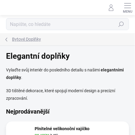
Přejít
na
obsah
Hledat
Bytové Doplňky
Elegantní doplňky
Vylaďte svůj interiér do posledního detailu s našimi
elegantními
doplňky
.
3D tištěné dekorace, které spojují moderní design a precizní
zpracování.
Nejprodávanější
Plnitelné velikonoční vajíčko