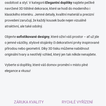
á
osobitost a styl. V kategorii
Elegantní doplňky
najdete pečlivě
d
navržené 3D tištěné dekorace, které se hodí do moderního i
a
c
klasického interiéru. Jemné detaily, kvalitní materiál a precizní
í
provedení zaručují, že každý kousek bude nejen vizuálně
p
atraktivní, ale také odolný.
r
v
k
Objevte
sofistikované designy
, které oživí váš prostor – ať už jde
y
o jemné vázičky, stylové stojánky či dekorativní prvky inspirované
v
přírodou nebo geometrií. Díky 3D tisku můžeme nabídnout
ý
p
originální tvary a neotřelý vzhled, který jen tak někde nenajdete.
i
s
Vyberte si doplňky, které váš domov promění v místo plné
u
elegance a vkusu!
ZÁRUKA KVALITY
RYCHLÉ VYŘÍZENÍ