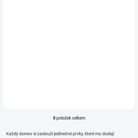
SKLADEM
Věčné objetí
249 Kč
Detail
Dvoubarevné sochy v
přírodním vzhledu,
symbolizující něžné objetí a
propojení dvou duší.
5
položek celkem
O
v
l
Každý domov si zaslouží jedinečné prvky, které mu dodají