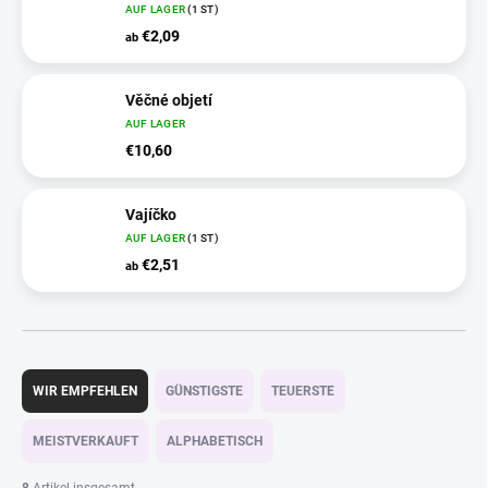
AUF LAGER
(1 ST)
€2,09
ab
Věčné objetí
AUF LAGER
€10,60
Vajíčko
AUF LAGER
(1 ST)
€2,51
ab
P
r
WIR EMPFEHLEN
GÜNSTIGSTE
TEUERSTE
o
d
MEISTVERKAUFT
ALPHABETISCH
u
k