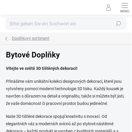
Zum
Inhalt
springen
Suchen
Doplňkový sortiment
Bytové Doplňky
Vítejte ve světě 3D tištěných dekorací!
Přinášíme vám unikátní kolekci designových dekorací, které jsou
vytvořeny pomocí moderní technologie 3D tisku. Každý kousek je
navržen s důrazem na detail a originalitu, takže si můžete být jisti,
že vaše domácnost či pracovní prostor budou jedinečné.
Naše 3D tištěné dekorace spojují kreativitu s inovací. Od
elegantních váz a moderních svícnů až po stylové nástěnné
dekorace – každý produkt je vyroben z kvalitních materiálů a s