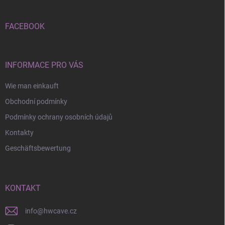
z
e
i
FACEBOOK
l
e
INFORMACE PRO VÁS
Wie man einkauft
Obchodní podmínky
Podmínky ochrany osobních údajů
Kontakty
Geschäftsbewertung
KONTAKT
info
@
hwcave.cz