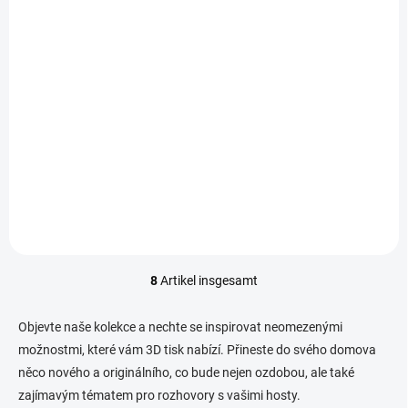
Věčné objetí
Srdce
€10,60
€12,72
Detail
In den Warenkorb
Dvoubarevné sochy v
Minimalistická vázička ve
přírodním vzhledu,
tvaru srdce, která vnese do
symbolizující něžné objetí a
vašeho prostoru čistou
propojení dvou duší.
eleganci a romantickou
atmosféru. Její jednoduchý,
ale působivý design z ní dělá
dokonalý doplněk...
8
Artikel insgesamt
S
t
e
Objevte naše kolekce a nechte se inspirovat neomezenými
u
možnostmi, které vám 3D tisk nabízí. Přineste do svého domova
e
něco nového a originálního, co bude nejen ozdobou, ale také
r
e
zajímavým tématem pro rozhovory s vašimi hosty.