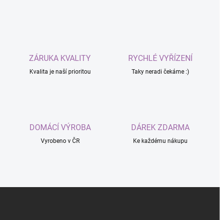
l
e
m
e
n
t
e
ZÁRUKA KVALITY
RYCHLÉ VYŘÍZENÍ
d
Kvalita je naší prioritou
Taky neradi čekáme :)
e
r
L
i
s
t
DOMÁCÍ VÝROBA
DÁREK ZDARMA
e
Vyrobeno v ČR
Ke každému nákupu
F
u
ß