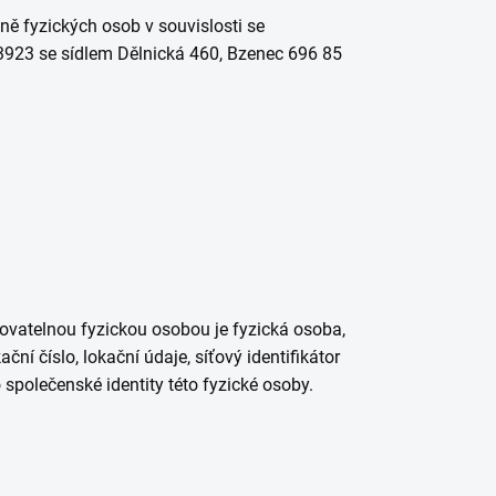
ě fyzických osob v souvislosti se
3923
se sídlem Dělnická 460, Bzenec 696 85
kovatelnou fyzickou osobou je fyzická osoba,
ční číslo, lokační údaje, síťový identifikátor
 společenské identity této fyzické osoby.