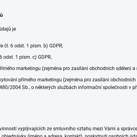
jů
dajů je
 čl. 6 odst. 1 písm. b) GDPR,
 6 odst. 1 písm. c) GDPR,
mého marketingu (zejména pro zasílání obchodních sdělení a ne
tování přímého marketingu (zejména pro zasílání obchodních sdě
 480/2004 Sb., o některých službách informační společnosti v p
ovinností vyplývajících ze smluvního vztahu mezi Vámi a správ
ní objednávky (jméno a adresa, kontakt), poskytnutí osobních ú