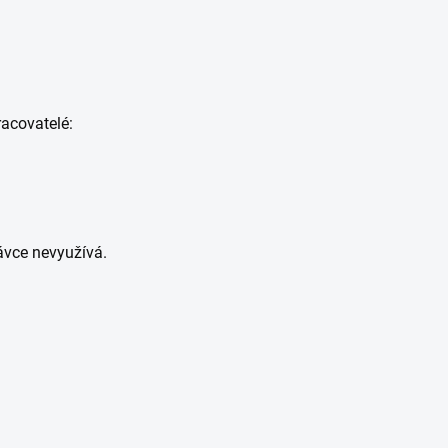
acovatelé:
ávce nevyužívá.