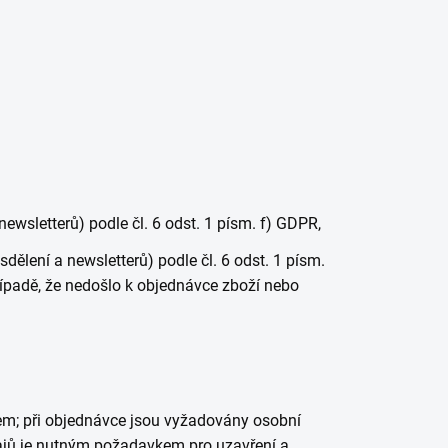
wsletterů) podle čl. 6 odst. 1 písm. f) GDPR,
lení a newsletterů) podle čl. 6 odst. 1 písm.
řípadě, že nedošlo k objednávce zboží nebo
cem; při objednávce jsou vyžadovány osobní
dajů je nutným požadavkem pro uzavření a