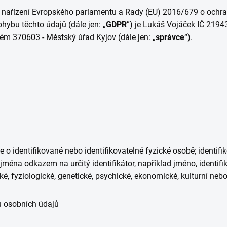
 nařízení Evropského parlamentu a Rady (EU) 2016/679 o ochran
ybu těchto údajů (dále jen: „
GDPR
”) je Lukáš Vojáček IČ
2194
ém 370603 - Městský úřad Kyjov (dále jen: „
správce
“).
 o identifikované nebo identifikovatelné fyzické osobě; identifi
jména odkazem na určitý identifikátor, například jméno, identifika
ké, fyziologické, genetické, psychické, ekonomické, kulturní nebo
u osobních údajů