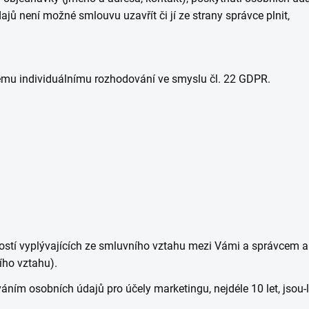
jů není možné smlouvu uzavřít či jí ze strany správce plnit,
kému individuálnímu rozhodování ve smyslu čl. 22 GDPR.
stí vyplývajících ze smluvního vztahu mezi Vámi a správcem a
ího vztahu).
áním osobních údajů pro účely marketingu, nejdéle 10 let, jsou