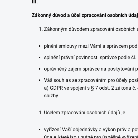
III.
Zákonný důvod a účel zpracování osobních úda
Zákonným důvodem zpracování osobních ú
plnění smlouvy mezi Vámi a správcem podle
splnění právní povinnosti správce podle čl.
oprávněný zájem správce na poskytování pří
Váš souhlas se zpracováním pro účely posky
a) GDPR ve spojení s § 7 odst. 2 zákona č.
služby.
Účelem zpracování osobních údajů je
vyřízení Vaší objednávky a výkon práv a p
údaje, které jsou nutné pro úspěšné vyříze