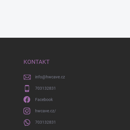
KONTAKT
info
@
hwcave.cz
703132831
Facebook
hwcave.cz/
703132831