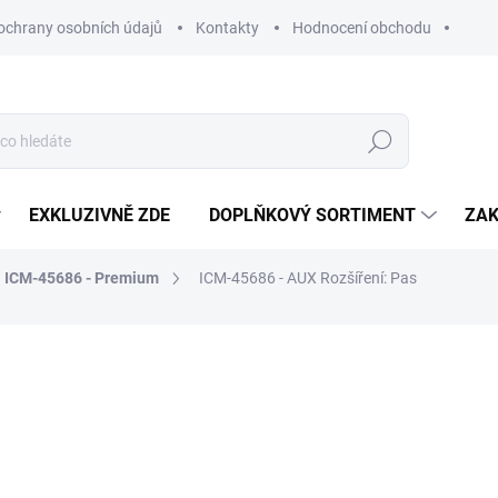
ochrany osobních údajů
Kontakty
Hodnocení obchodu
Hledat
EXKLUZIVNĚ ZDE
DOPLŇKOVÝ SORTIMENT
ZAK
ICM-45686 - Premium
ICM-45686 - AUX Rozšíření: Pas
NAČKA:
CAVE SLIMES
599 Kč
Měrná
VYPRODÁNO
cena: