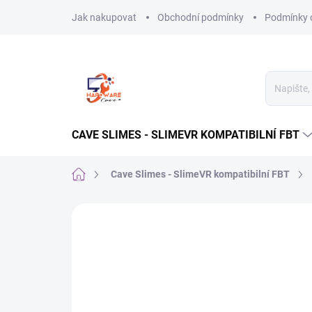
Přejít
Jak nakupovat
Obchodní podmínky
Podmínky 
na
obsah
CAVE SLIMES - SLIMEVR KOMPATIBILNÍ FBT
Domů
Cave Slimes - SlimeVR kompatibilní FBT
Neohodnoceno
Podrobnosti hodnocení
Z