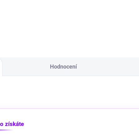
nomická sada SlimeVR
atibilních trackerů s ICM-
86 senzory otevírá svět VR s
imálním driftem a maximální
ností – prémiový tracking za
tupnou cenu.
Hodnocení
o získáte