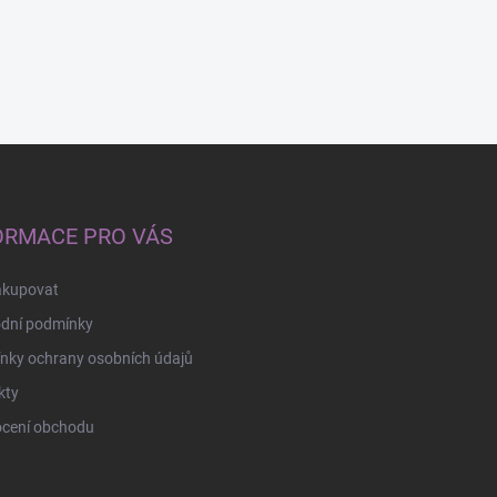
ORMACE PRO VÁS
akupovat
dní podmínky
nky ochrany osobních údajů
kty
cení obchodu