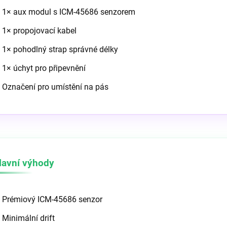
1× aux modul s ICM-45686 senzorem
1× propojovací kabel
1× pohodlný strap správné délky
1× úchyt pro připevnění
Označení pro umístění na pás
lavní výhody
Prémiový ICM-45686 senzor
Minimální drift