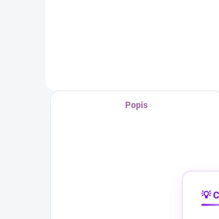
Prémiový set bezdrátových
Eko
SlimeVR kompatibilních trackerů
Komp
s gyroskopy ICM-45686 posune
456
vaše VR zážitky na novou úroveň.
min
Užijte si bezkonkurenční přesnost
přes
pohybu.
dos
Popis
💡 C