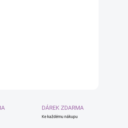
Přidat do košíku
o pás rozšíří váš tracking o střed těla.
nimálním driftem pro maximálně přesný
pohyb ve VR.
ZEPTAT SE
BA
DÁREK ZDARMA
Ke každému nákupu