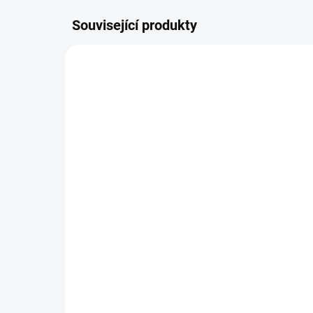
Související produkty
TIP
ICM-STANDARD
3 + 1
ZAKÁZKOVÁ VÝROBA
ICM-45686 - Set:
IC
Standard
Ec
6 488,90 Kč
5 
Do košíku