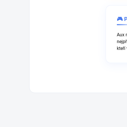
🎮 P
Aux 
nejpř
kteří