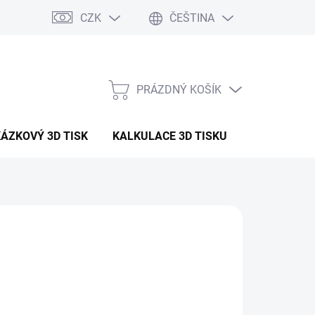
CZK
ČEŠTINA
PRÁZDNÝ KOŠÍK
NÁKUPNÍ
KOŠÍK
ÁZKOVÝ 3D TISK
KALKULACE 3D TISKU
ČLÁNKY