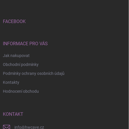
p
a
t
í
FACEBOOK
INFORMACE PRO VÁS
Jak nakupovat
Obchodní podmínky
Podmínky ochrany osobních údajů
Kontakty
Hodnocení obchodu
KONTAKT
info
@
hwcave.cz