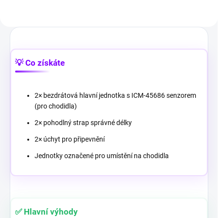
💡 Co získáte
2× bezdrátová hlavní jednotka s ICM-45686 senzorem
(pro chodidla)
2× pohodlný strap správné délky
2× úchyt pro připevnění
Jednotky označené pro umístění na chodidla
✅ Hlavní výhody