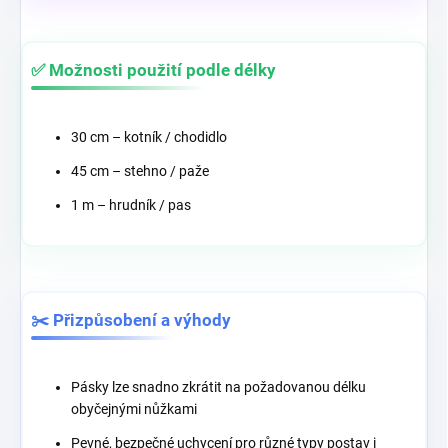
✅ Možnosti použití podle délky
30 cm – kotník / chodidlo
45 cm – stehno / paže
1 m – hrudník / pas
✂️ Přizpůsobení a výhody
Pásky lze snadno zkrátit na požadovanou délku
obyčejnými nůžkami
Pevné, bezpečné uchycení pro různé typy postav i