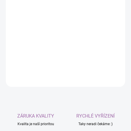
−
+
Přidat do košíku
Pásky pro SlimeVR kompatibilní úchyty zajistí
pohodlné a pevné uchycení trackerů pro spolehlivý
pohyb ve VR.
DETAILNÍ INFORMACE
ZEPTAT SE
ZÁRUKA KVALITY
RYCHLÉ VYŘÍZENÍ
Kvalita je naší prioritou
Taky neradi čekáme :)