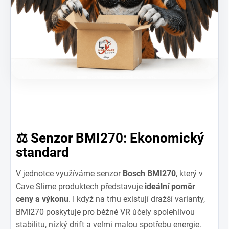
⚖️ Senzor BMI270: Ekonomický
standard
V jednotce využíváme senzor
Bosch BMI270
, který v
Cave Slime produktech představuje
ideální poměr
ceny a výkonu
. I když na trhu existují dražší varianty,
BMI270 poskytuje pro běžné VR účely spolehlivou
stabilitu, nízký drift a velmi malou spotřebu energie.