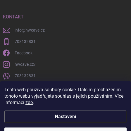
KONTAKT
info
@
hwcave.cz
703132831
Facebook
hwcave.cz/
703132831
https://www.youtube.com/@hardwarecave998
Tento web používá soubory cookie. Dalším procházením
tohoto webu vyjadřujete souhlas s jejich používáním. Více
informací
zde
.
Nastavení