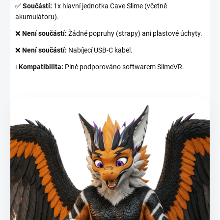
✅
Součástí:
1x hlavní jednotka Cave Slime (včetně
akumulátoru).
❌
Není součástí:
Žádné popruhy (strapy) ani plastové úchyty.
❌
Není součástí:
Nabíjecí USB-C kabel.
ℹ️
Kompatibilita:
Plně podporováno softwarem SlimeVR.