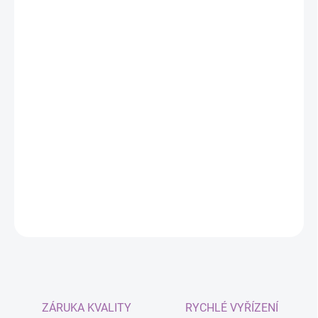
−
+
Přidat do košíku
Náhradní hlavní jednotka BMI270 pro SlimeVR
kompatibilní trackery. Ideální řešení, pokud
potřebujete nahradit poškozený nebo ztracený
tracker ze své sady.
DETAILNÍ INFORMACE
ZEPTAT SE
ZÁRUKA KVALITY
RYCHLÉ VYŘÍZENÍ