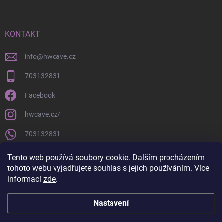
KONTAKT
info
@
hwcave.cz
703132831
Facebook
hwcave.cz/
703132831
https://www.youtube.com/@hardwarecave998
Tento web používá soubory cookie. Dalším procházením
tohoto webu vyjadřujete souhlas s jejich používáním. Více
informací
zde
.
Nastavení