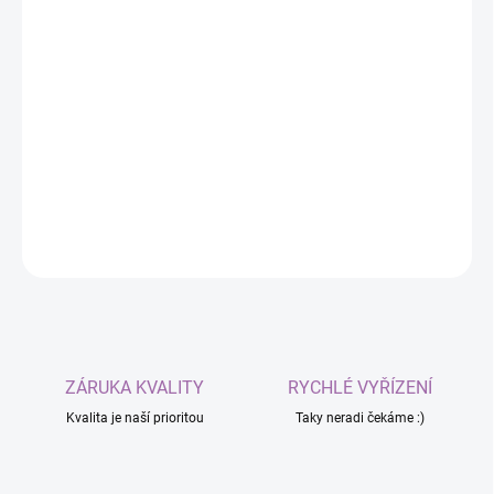
Romantická červená váza, která rozzáří váš domov
svým jedinečným designem. Propracované detaily ve
tvaru srdíček vytváří působivou hru světla a stínů, díky
které se stane nepřehlédnutelným doplňkem vašeho
interiéru.
DETAILNÍ INFORMACE
ZEPTAT SE
ZÁRUKA KVALITY
RYCHLÉ VYŘÍZENÍ
Kvalita je naší prioritou
Taky neradi čekáme :)