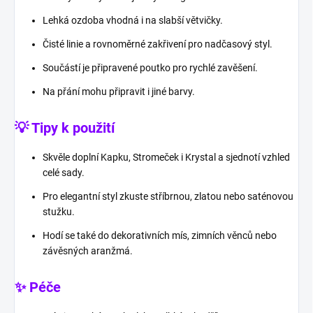
Lehká ozdoba vhodná i na slabší větvičky.
Čisté linie a rovnoměrné zakřivení pro nadčasový styl.
Součástí je připravené poutko pro rychlé zavěšení.
Na přání mohu připravit i jiné barvy.
💡 Tipy k použití
Skvěle doplní Kapku, Stromeček i Krystal a sjednotí vzhled
celé sady.
Pro elegantní styl zkuste stříbrnou, zlatou nebo saténovou
stužku.
Hodí se také do dekorativních mís, zimních věnců nebo
závěsných aranžmá.
✨ Péče