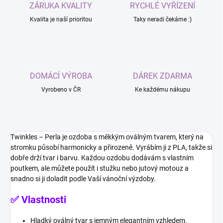
ZÁRUKA KVALITY
RYCHLÉ VYŘÍZENÍ
Kvalita je naší prioritou
Taky neradi čekáme :)
DOMÁCÍ VÝROBA
DÁREK ZDARMA
Vyrobeno v ČR
Ke každému nákupu
Twinkles – Perla je ozdoba s měkkým oválným tvarem, který na
stromku působí harmonicky a přirozeně. Vyrábím ji z PLA, takže si
dobře drží tvar i barvu. Každou ozdobu dodávám s vlastním
poutkem, ale můžete použít i stužku nebo jutový motouz a
snadno si ji doladit podle Vaší vánoční výzdoby.
✅ Vlastnosti
Hladký oválný tvar s jemným elegantním vzhledem.