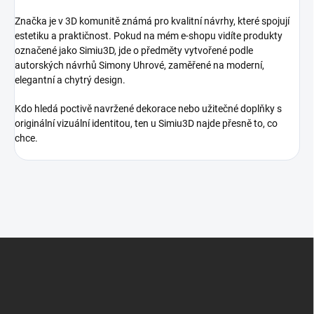
Značka je v 3D komunitě známá pro kvalitní návrhy, které spojují
estetiku a praktičnost. Pokud na mém e-shopu vidíte produkty
označené jako Simiu3D, jde o předměty vytvořené podle
autorských návrhů Simony Uhrové, zaměřené na moderní,
elegantní a chytrý design.
Kdo hledá poctivě navržené dekorace nebo užitečné doplňky s
originální vizuální identitou, ten u Simiu3D najde přesně to, co
chce.
Z
á
p
a
t