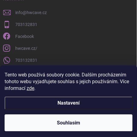
info
@
hwcave.cz
703132831
Facebook
hwcave.cz/
703132831
https://www.youtube.com/@hardwarecave998
Tento web používá soubory cookie. Dalším procházením
tohoto webu vyjadřujete souhlas s jejich používáním. Více
informací
zde
.
Nastavení
Copyright 2026
Hardware Cave
. Všechna práva vyhrazena.
Souhlasím
Vytvořil Shoptet