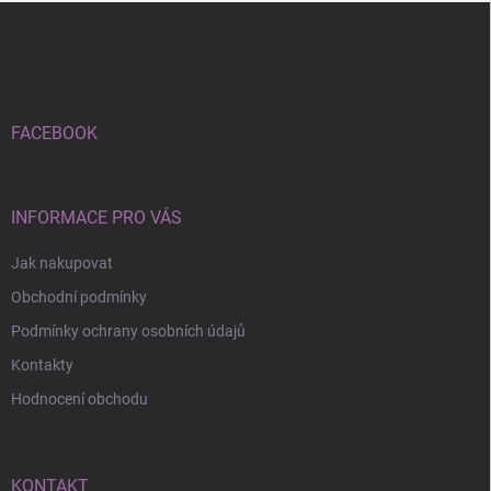
Z
á
p
a
t
í
FACEBOOK
INFORMACE PRO VÁS
Jak nakupovat
Obchodní podmínky
Podmínky ochrany osobních údajů
Kontakty
Hodnocení obchodu
KONTAKT