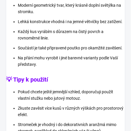
Moderní geometrický tvar, který krásně doplní světýlka na
stromku.
Lehká konstrukce vhodná i na jemné větvičky bez zatížení.
Každý kus vyrábím s důrazem na čistý povrch a
rovnoměrné linie.
Součástí je také připravené poutko pro okamžité zavěšení.
Na přání mohu vyrobit i jiné barevné varianty podle Vaší
představy.
💡 Tipy k použití
Pokud chcete ještě jemnější vzhled, doporučuji použít
vlastní stužku nebo jutový motouz.
Zkuste zavěsit více kusů v různých výškách pro prostorový
efekt.
Stromeček je vhodný i do dekorativních aranžmá mimo
stromek, například do skleněných váz či věnců.