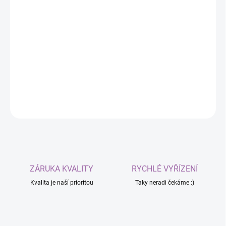
Aux-Modul BMI270 – wird per Kabel an die
Haupteinheit angeschlossen und fügt einen weiteren
Tracking-Punkt hinzu. Klein, leicht, zuverlässig.
DETAILLIERTE INFORMATIONEN
FRAGEN
ZÁRUKA KVALITY
RYCHLÉ VYŘÍZENÍ
Kvalita je naší prioritou
Taky neradi čekáme :)