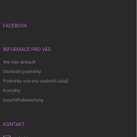
ß
z
e
i
FACEBOOK
l
e
INFORMACE PRO VÁS
Wie man einkauft
Obchodní podmínky
Podmínky ochrany osobních údajů
Kontakty
Geschäftsbewertung
KONTAKT