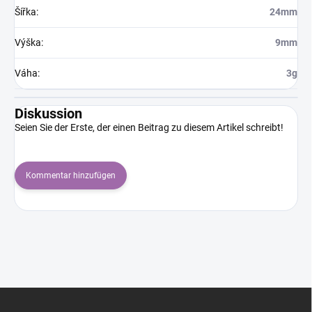
Šířka
:
24mm
Výška
:
9mm
Váha
:
3g
Diskussion
Seien Sie der Erste, der einen Beitrag zu diesem Artikel schreibt!
Kommentar hinzufügen
F
u