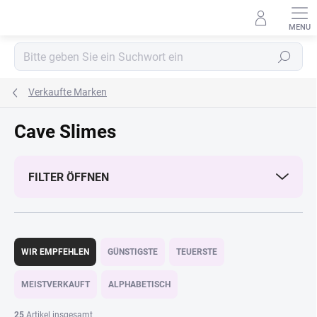
Zum
Inhalt
springen
Suchen
Verkaufte Marken
Cave Slimes
FILTER ÖFFNEN
P
r
WIR EMPFEHLEN
GÜNSTIGSTE
TEUERSTE
o
d
MEISTVERKAUFT
ALPHABETISCH
u
k
25
Artikel insgesamt