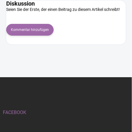
Diskussion
Seien Sie der Erste, der einen Beitrag zu diesem Artikel schreibt!
Kommentar hinzufügen
F
u
ß
z
e
i
FACEBOOK
l
e