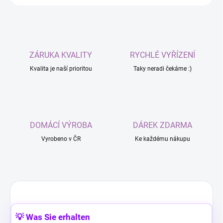
ZÁRUKA KVALITY
RYCHLÉ VYŘÍZENÍ
Kvalita je naší prioritou
Taky neradi čekáme :)
DOMÁCÍ VÝROBA
DÁREK ZDARMA
Vyrobeno v ČR
Ke každému nákupu
💡 Was Sie erhalten