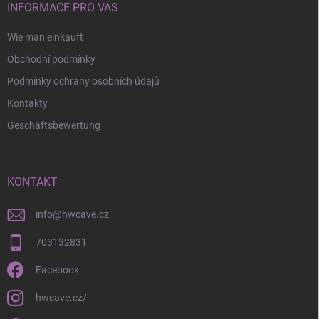
INFORMACE PRO VÁS
Wie man einkauft
Obchodní podmínky
Podmínky ochrany osobních údajů
Kontakty
Geschäftsbewertung
KONTAKT
info
@
hwcave.cz
703132831
Facebook
hwcave.cz/