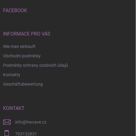
e
i
FACEBOOK
l
e
INFORMACE PRO VÁS
Wie man einkauft
Obchodní podmínky
Podmínky ochrany osobních údajů
Kontakty
Geschäftsbewertung
KONTAKT
info
@
hwcave.cz
703132831