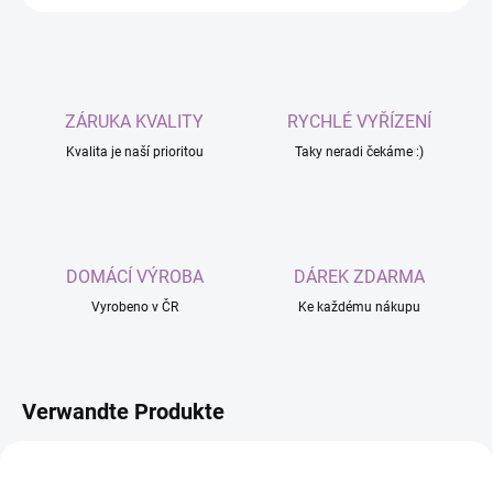
ZÁRUKA KVALITY
RYCHLÉ VYŘÍZENÍ
Kvalita je naší prioritou
Taky neradi čekáme :)
DOMÁCÍ VÝROBA
DÁREK ZDARMA
Vyrobeno v ČR
Ke každému nákupu
Verwandte Produkte
NOVINKA
3 + 1