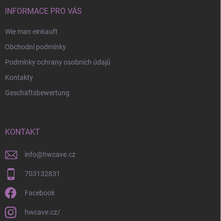
INFORMACE PRO VÁS
Wie man einkauft
Obchodní podmínky
Podmínky ochrany osobních údajů
Kontakty
Geschäftsbewertung
KONTAKT
info
@
hwcave.cz
703132831
Facebook
hwcave.cz/