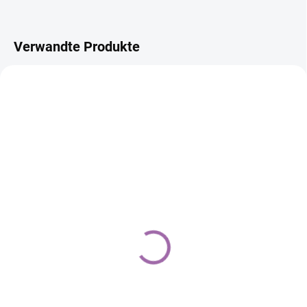
Verwandte Produkte
TIP
3 + 1
FERTIGUNG AUF BESTELLUNG
ICM-45686 - Set:
Standard
€276,12
In den Warenkorb