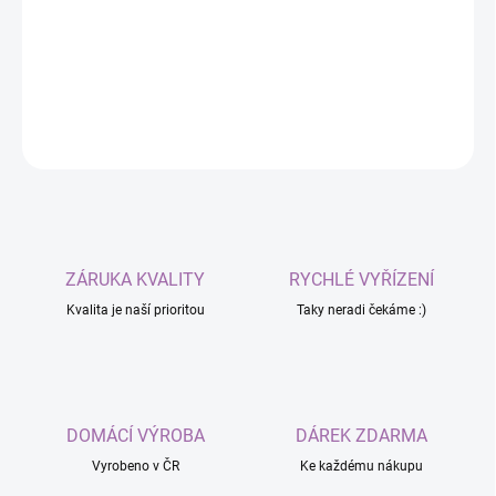
natürliche Bewegung in VR.
DETAILLIERTE INFORMATIONEN
FRAGEN
ZÁRUKA KVALITY
RYCHLÉ VYŘÍZENÍ
Kvalita je naší prioritou
Taky neradi čekáme :)
DOMÁCÍ VÝROBA
DÁREK ZDARMA
Vyrobeno v ČR
Ke každému nákupu