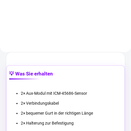
Ein Premium-Set kabelloser
SlimeVR-kompatibler Tracker mit
ICM-45686-Gyroskopen hebt Ihre
VR-Erlebnisse auf ein neues Level.
Genießen Sie beispiellose
Bewegungspräzision.
💡 Was Sie erhalten
2× Aux-Modul mit ICM-45686-Sensor
2× Verbindungskabel
2× bequemer Gurt in der richtigen Länge
2× Halterung zur Befestigung