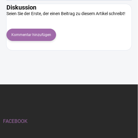
Diskussion
Seien Sie der Erste, der einen Beitrag zu diesem Artikel schreibt!
Kommentar hinzufügen
F
u
ß
z
e
i
FACEBOOK
l
e