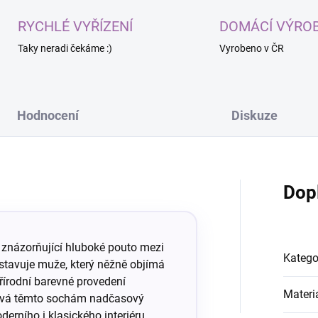
RYCHLÉ VYŘÍZENÍ
DOMÁCÍ VÝRO
Taky neradi čekáme :)
Vyrobeno v ČR
Hodnocení
Diskuze
Dop
 znázorňující hluboké pouto mezi
Katego
stavuje muže, který něžně objímá
řírodní barevné provedení
Materi
dává těmto sochám nadčasový
erního i klasického interiéru.