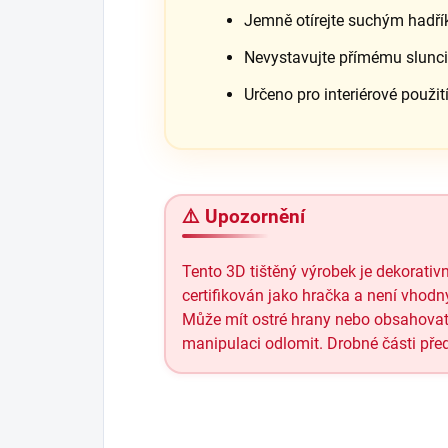
Jemně otírejte suchým hadř
Nevystavujte přímému slunc
Určeno pro interiérové použit
⚠️ Upozornění
Tento 3D tištěný výrobek je dekorativ
certifikován jako hračka a není vhod
Může mít ostré hrany nebo obsahovat m
manipulaci odlomit. Drobné části před