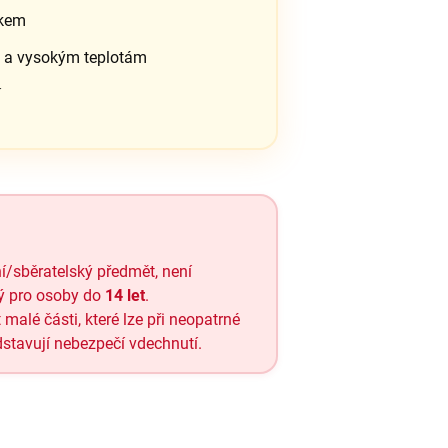
íkem
i a vysokým teplotám
í
ní/sběratelský předmět, není
ný pro osoby do
14 let
.
alé části, které lze při neopatrné
stavují nebezpečí vdechnutí.