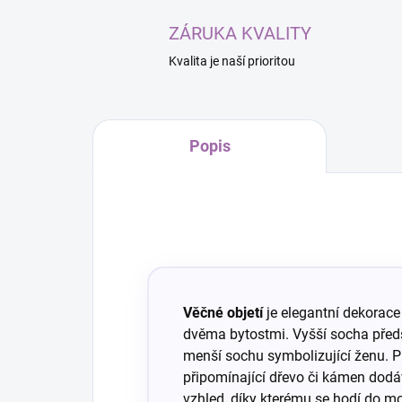
ZÁRUKA KVALITY
Kvalita je naší prioritou
Popis
Věčné objetí
je elegantní dekorace
dvěma bytostmi. Vyšší socha před
menší sochu symbolizující ženu. P
připomínající dřevo či kámen do
vzhled, díky kterému se hodí do mod