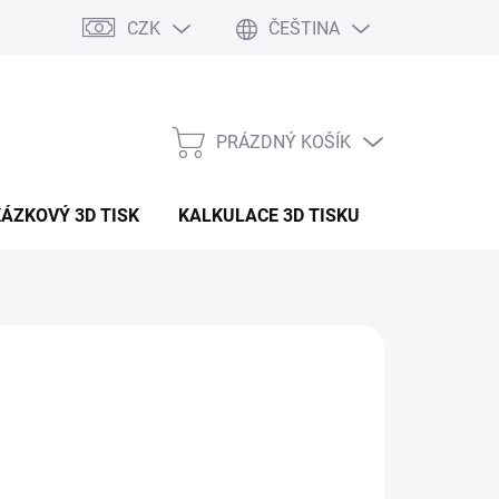
CZK
ČEŠTINA
PRÁZDNÝ KOŠÍK
NÁKUPNÍ
KOŠÍK
ÁZKOVÝ 3D TISK
KALKULACE 3D TISKU
ČLÁNKY