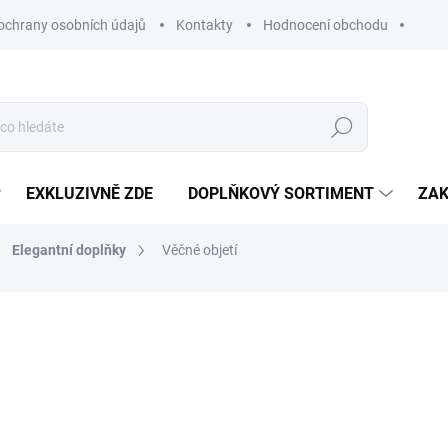
ochrany osobních údajů
Kontakty
Hodnocení obchodu
Hledat
EXKLUZIVNĚ ZDE
DOPLŇKOVÝ SORTIMENT
ZAK
Elegantní doplňky
Věčné objetí
NAČKA:
SABRE DESIGN
249 Kč
Měrná
ZVOLTE VARIANTU
cena:
MUŽ