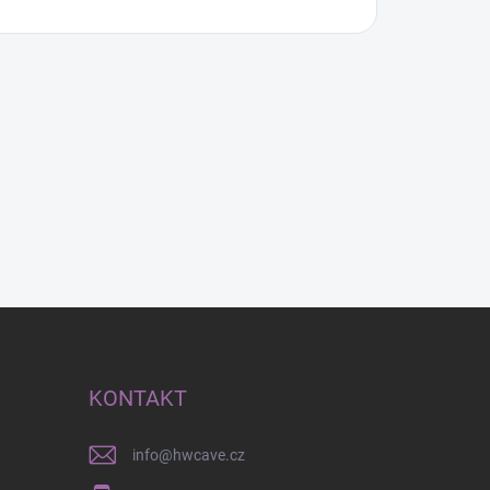
KONTAKT
info
@
hwcave.cz