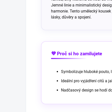
Jemné linie a minimalistický desig
harmonie. Tento umělecký kousek j
lásky, důvěry a spojení.
💜 Proč si ho zamilujete
Symbolizuje hluboké pouto, 
Ideální pro vyjádření citů a j
Nadčasový design se hodí do