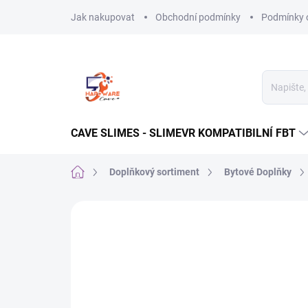
Přejít
Jak nakupovat
Obchodní podmínky
Podmínky 
na
obsah
CAVE SLIMES - SLIMEVR KOMPATIBILNÍ FBT
Domů
Doplňkový sortiment
Bytové Doplňky
Neohodnoceno
Podrobnosti hodnocení
Z