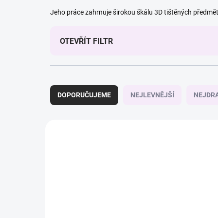
Jeho práce zahrnuje širokou škálu 3D tištěných předmět
OTEVŘÍT FILTR
Ř
a
DOPORUČUJEME
NEJLEVNĚJŠÍ
NEJDRA
z
e
n
V
í
ý
176/BIL
p
p
r
i
o
s
d
p
u
r
k
o
t
d