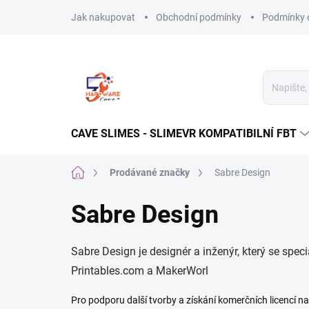
Přejít
Jak nakupovat
Obchodní podmínky
Podmínky 
na
obsah
CAVE SLIMES - SLIMEVR KOMPATIBILNÍ FBT
Domů
Prodávané značky
Sabre Design
Sabre Design
Sabre Design je designér a inženýr, který se spe
Printables.com
a MakerWorl
Pro podporu další tvorby a získání komerčních licencí na