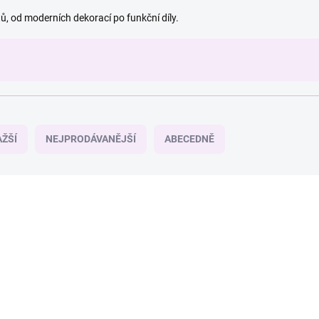
ů, od moderních dekorací po funkční díly.
ŽŠÍ
NEJPRODÁVANĚJŠÍ
ABECEDNĚ
185/BIL2