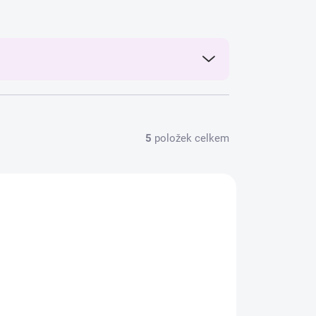
5
položek celkem
188/BEZ